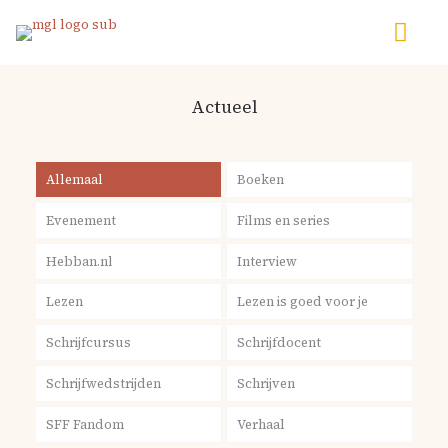
Actueel
Allemaal
Boeken
Evenement
Films en series
Hebban.nl
Interview
Lezen
Lezen is goed voor je
Schrijfcursus
Schrijfdocent
Schrijfwedstrijden
Schrijven
SFF Fandom
Verhaal