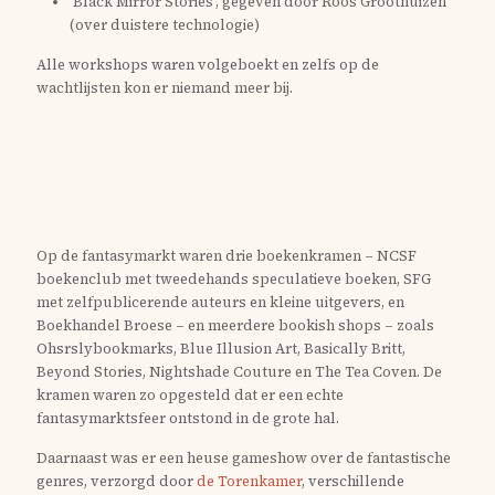
'Black Mirror Stories', gegeven door Roos Groothuizen
(over duistere technologie)
Alle workshops waren volgeboekt en zelfs op de
wachtlijsten kon er niemand meer bij.
Op de fantasymarkt waren drie boekenkramen – NCSF
boekenclub met tweedehands speculatieve boeken, SFG
met zelfpublicerende auteurs en kleine uitgevers, en
Boekhandel Broese – en meerdere bookish shops – zoals
Ohsrslybookmarks, Blue Illusion Art, Basically Britt,
Beyond Stories, Nightshade Couture en The Tea Coven. De
kramen waren zo opgesteld dat er een echte
fantasymarktsfeer ontstond in de grote hal.
Daarnaast was er een heuse gameshow over de fantastische
genres, verzorgd door
de Torenkamer
, verschillende