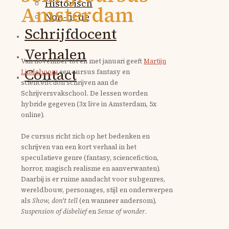
Historisch
Amsterdam
Non-fictie
Schrijfdocent
Verhalen
Van november tot en met januari geeft
Martijn
Contact
Lindeboom
een cursus fantasy en
sciencefiction schrijven aan de
Schrijversvakschool. De lessen worden
hybride gegeven (3x live in Amsterdam, 5x
online).
De cursus richt zich op het bedenken en
schrijven van een kort verhaal in het
speculatieve genre (fantasy, sciencefiction,
horror, magisch realisme en aanverwanten).
Daarbij is er ruime aandacht voor subgenres,
wereldbouw, personages, stijl en onderwerpen
als
Show, don't tell
(en wanneer andersom),
Suspension of disbelief
en
Sense of wonder
.