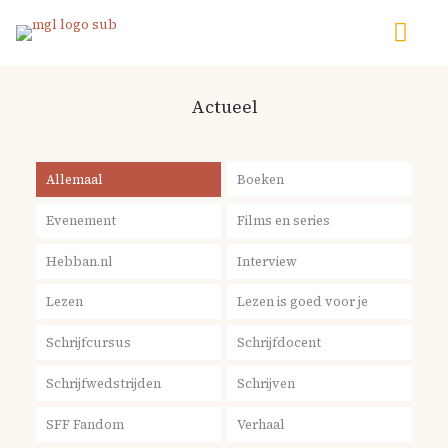
Actueel
Allemaal
Boeken
Evenement
Films en series
Hebban.nl
Interview
Lezen
Lezen is goed voor je
Schrijfcursus
Schrijfdocent
Schrijfwedstrijden
Schrijven
SFF Fandom
Verhaal