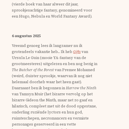
(vierde boek van haar alweer dit jaar,
sprookjesachtige fantasy, genomineerd voor
een Hugo, Nebula en World Fantasy Award).
6 augustus 2025
Vreemd genoeg lees ik langzamer nu ik
grotendeels vakantie heb... Ik heb
Gifts
van
Ursula Le Guin (mooie YA-fantasy van de
grootmeesteres) uitgelezen en ben nog bezig in
The Butcher of the Forest
van Premee Mohamed
(weird, duister sprookje, waarvan ik nog niet
helemaal doorheb waar het heen gaat).
Daarnaast ben ik begonnen in
Harrow the Ninth
van Tamsyn Muir (het bizarre vervolg op het
bizarre Gideon the Ninth, maar net zo gaaf en
hilarisch, compleet met uit de dood opgestane,
onderling ruziënde lyctors en hun god,
ruimteschepen, necromancers en vermiste
personages geserveerd in een vette