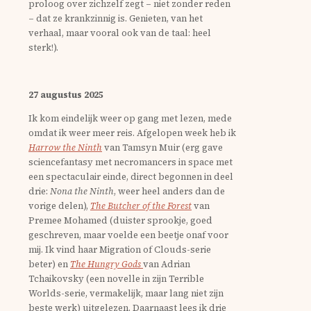
proloog over zichzelf zegt – niet zonder reden
– dat ze krankzinnig is. Genieten, van het
verhaal, maar vooral ook van de taal: heel
sterk!).
27 augustus 2025
Ik kom eindelijk weer op gang met lezen, mede
omdat ik weer meer reis. Afgelopen week heb ik
Harrow the Ninth
van Tamsyn Muir (erg gave
sciencefantasy met necromancers in space met
een spectaculair einde, direct begonnen in deel
drie:
Nona the Ninth
, weer heel anders dan de
vorige delen),
The Butcher of the Forest
van
Premee Mohamed (duister sprookje, goed
geschreven, maar voelde een beetje onaf voor
mij. Ik vind haar Migration of Clouds-serie
beter) en
The Hungry Gods
van Adrian
Tchaikovsky (een novelle in zijn Terrible
Worlds-serie, vermakelijk, maar lang niet zijn
beste werk) uitgelezen. Daarnaast lees ik drie