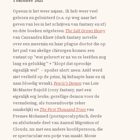
1 oktober 2025
Opeens is het weer najaar... Ik heb weer veel
gelezen en geluisterd (o.a. op weg naar het
geven van les in het schrijven van fantasy en sf)
en drie boeken uitgelezen:
The Salt Grows Heavy
van Cassandra Khaw (dark fantasy novelle
over een meermin en haar plague doctor die op
het pad van akelige chirurgen komen: een
variant op "wat gebeurt er na ‘en ze leefden nog
lang en gelukkig’" + "klopt dat sprookje
eigenlijk wel" – spoiler alert: neen: Ariël werd
niet verliefd op de prins, hij kidnapte haar en zij
nam bloedig wraak),
Penric's Demon
van Lois
McMaster Bujold (cozy fantasy, met een
eigenlijk erg leuke, gezellige demon voor de
verandering, als tussendoortje zeker
smakelijk) en
The First Thousand Trees
van
Premee Mohamed (postapocalyptisch, derde
en afsluitende deel van Annual Migration of
Clouds, nu met een andere hoofdpersoon, die
er spectaculair een potje van maakt. Mooie