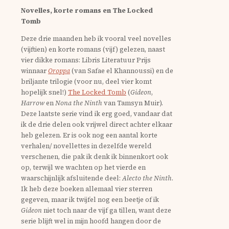
Novelles, korte romans en The Locked
Tomb
Deze drie maanden heb ik vooral veel novelles
(vijftien) en korte romans (vijf) gelezen, naast
vier dikke romans: Libris Literatuur Prijs
winnaar
Oroppa
(van Safae el Khannoussi) en de
briljante trilogie (voor nu, deel vier komt
hopelijk snel!)
The Locked Tomb
(
Gideon
,
Harrow
en
Nona the Ninth
van Tamsyn Muir).
Deze laatste serie vind ik erg goed, vandaar dat
ik de drie delen ook vrijwel direct achter elkaar
heb gelezen. Er is ook nog een aantal korte
verhalen/ novellettes in dezelfde wereld
verschenen, die pak ik denk ik binnenkort ook
op, terwijl we wachten op het vierde en
waarschijnlijk afsluitende deel:
Alecto the Ninth
.
Ik heb deze boeken allemaal vier sterren
gegeven, maar ik twijfel nog een beetje of ik
Gideon
niet toch naar de vijf ga tillen, want deze
serie blijft wel in mijn hoofd hangen door de