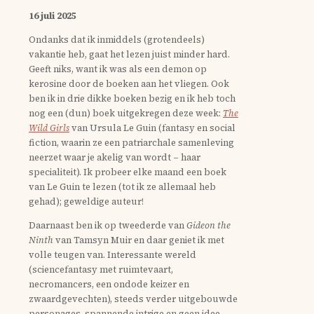
16 juli 2025
Ondanks dat ik inmiddels (grotendeels)
vakantie heb, gaat het lezen juist minder hard.
Geeft niks, want ik was als een demon op
kerosine door de boeken aan het vliegen. Ook
ben ik in drie dikke boeken bezig en ik heb toch
nog een (dun) boek uitgekregen deze week:
The
Wild Girls
van Ursula Le Guin (fantasy en social
fiction, waarin ze een patriarchale samenleving
neerzet waar je akelig van wordt – haar
specialiteit). Ik probeer elke maand een boek
van Le Guin te lezen (tot ik ze allemaal heb
gehad); geweldige auteur!
Daarnaast ben ik op tweederde van
Gideon the
Ninth
van Tamsyn Muir en daar geniet ik met
volle teugen van. Interessante wereld
(sciencefantasy met ruimtevaart,
necromancers, een ondode keizer en
zwaardgevechten), steeds verder uitgebouwde
personages, spannende intrige en geen idee