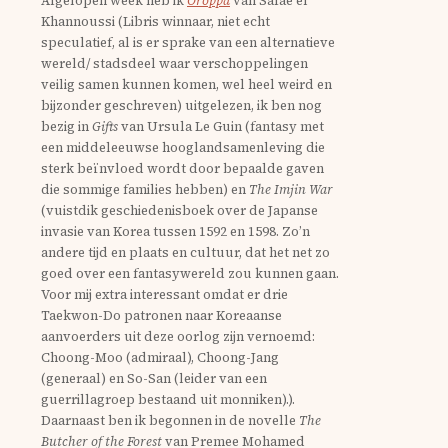
Afgelopen week heb ik
Oroppa
van Safae el
Khannoussi (Libris winnaar, niet echt
speculatief, al is er sprake van een alternatieve
wereld/ stadsdeel waar verschoppelingen
veilig samen kunnen komen, wel heel weird en
bijzonder geschreven) uitgelezen, ik ben nog
bezig in
Gifts
van Ursula Le Guin (fantasy met
een middeleeuwse hooglandsamenleving die
sterk beïnvloed wordt door bepaalde gaven
die sommige families hebben) en
The Imjin War
(vuistdik geschiedenisboek over de Japanse
invasie van Korea tussen 1592 en 1598. Zo’n
andere tijd en plaats en cultuur, dat het net zo
goed over een fantasywereld zou kunnen gaan.
Voor mij extra interessant omdat er drie
Taekwon-Do patronen naar Koreaanse
aanvoerders uit deze oorlog zijn vernoemd:
Choong-Moo (admiraal), Choong-Jang
(generaal) en So-San (leider van een
guerrillagroep bestaand uit monniken).).
Daarnaast ben ik begonnen in de novelle
The
Butcher of the Forest
van Premee Mohamed