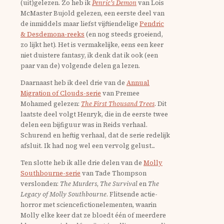
(uit)gelezen. Zo heb ik
Penric's Demon
van Lois
McMaster Bujold gelezen, een eerste deel van
de inmiddels maar liefst vijftiendelige
Pendric
& Desdemona-reeks
(en nog steeds groeiend,
zo lijkt het). Het is vermakelijke, eens een keer
niet duistere fantasy, ik denk dat ik ook (een
paar van de) volgende delen ga lezen.
Daarnaast heb ik deel drie van de
Annual
Migration of Clouds-serie
van Premee
Mohamed gelezen:
The First Thousand Trees
. Dit
laatste deel volgt Henryk, die in de eerste twee
delen een bijfiguur was in Reids verhaal.
Schurend en heftig verhaal, dat de serie redelijk
afsluit. Ik had nog wel een vervolg gelust...
Ten slotte heb ik alle drie delen van de
Molly
Southbourne-serie
van Tade Thompson
verslonden:
The Murders
,
The Survival
en
The
Legacy of Molly Southbourne
. Flitsende actie-
horror met sciencefictionelementen, waarin
Molly elke keer dat ze bloedt één of meerdere