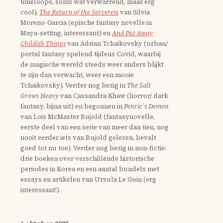
timeloops, soms wat verwarrend, maar erg
cool),
The Return of the Sorceress
van Silvia
Moreno-Garcia (epische fantasy novelle in
Maya-setting, interessant) en
And Put Away
Childish Things
van Adrian Tchaikovsky (urban/
portal fantasy spelend tijdens Covid, waarbij
de magische wereld steeds weer anders blijkt
te zijn dan verwacht, weer een mooie
Tchaikovsky). Verder nog bezig in
The Salt
Grows Heavy
van Cassandra Khaw (horror/ dark
fantasy, bijna uit) en begonnen in
Penric’s Demon
van Lois McMaster Bujold (fantasynovelle,
eerste deel van een serie van meer dan tien, nog
nooit eerder iets van Bujold gelezen, bevalt
goed tot nu toe). Verder nog bezig in non-fictie:
drie boeken over verschillende historische
periodes in Korea en een aantal bundels met
essays en artikelen van Ursula Le Guin (erg
interessant!).