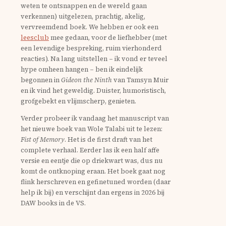
weten te ontsnappen en de wereld gaan
verkennen) uitgelezen, prachtig, akelig,
vervreemdend boek. We hebben er ook een
leesclub
mee gedaan, voor de liefhebber (met
een levendige bespreking, ruim vierhonderd
reacties). Na lang uitstellen – ik vond er teveel
hype omheen hangen – ben ik eindelijk
begonnen in
Gideon the Ninth
van Tamsyn Muir
en ik vind het geweldig. Duister, humoristisch,
grofgebekt en vlijmscherp, genieten.
Verder probeer ik vandaag het manuscript van
het nieuwe boek van Wole Talabi uit te lezen:
Fist of Memory
. Het is de first draft van het
complete verhaal. Eerder las ik een half affe
versie en eentje die op driekwart was, dus nu
komt de ontknoping eraan. Het boek gaat nog
flink herschreven en gefinetuned worden (daar
help ik bij) en verschijnt dan ergens in 2026 bij
DAW books in de VS.