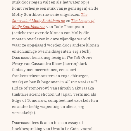
stuk door regen valt en als het water op je
komt verlies je een stuk van je geheugen) en de
Molly Southbourne-serie uitgelezen:
The
Survival of Molly Southbourne
en
The Legacy of
Molly Southbourne
van Tade Thompson
(actiehorror over de klonen van Molly die
moeten overleven in onze vijandige wereld,
waar ze opgejaagd worden door andere klonen
en schimmige overheidsagenten, erg sterk).
Daarnaast ben ik nog bezig in
The Salt Grows
Heavy
van Cassandra Khaw (horror/ dark
fantasy met meerminnen, een soort
frankensteinsmonsters en enge chirurgen,
sterk) en ben ik begonnen in
All You Need is Kill
(Edge of Tomorrow) van Hiroshi Sakurazaka
(militaire sciencefiction uit Japan, verfilmd als
Edge of Tomorrow, compleet met exoskeletten
en ander heftig wapentuig en aliens, erg
vermakelijk).
Daarnaast lees ik af en toe een essay of
boekbespreking van Ursula Le Guin, vooral