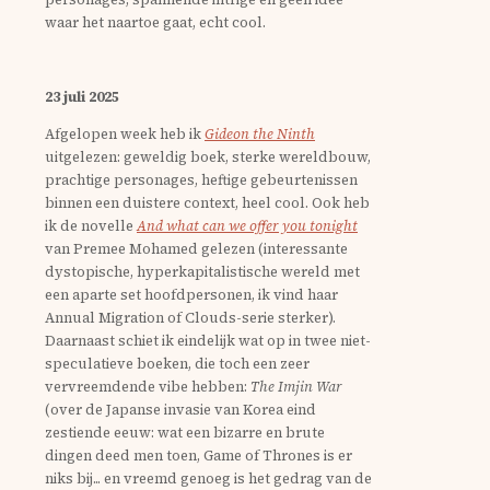
waar het naartoe gaat, echt cool.
23 juli 2025
Afgelopen week heb ik
Gideon the Ninth
uitgelezen: geweldig boek, sterke wereldbouw,
prachtige personages, heftige gebeurtenissen
binnen een duistere context, heel cool. Ook heb
ik de novelle
And what can we offer you tonight
van Premee Mohamed gelezen (interessante
dystopische, hyperkapitalistische wereld met
een aparte set hoofdpersonen, ik vind haar
Annual Migration of Clouds-serie sterker).
Daarnaast schiet ik eindelijk wat op in twee niet-
speculatieve boeken, die toch een zeer
vervreemdende vibe hebben:
The Imjin War
(over de Japanse invasie van Korea eind
zestiende eeuw: wat een bizarre en brute
dingen deed men toen, Game of Thrones is er
niks bij... en vreemd genoeg is het gedrag van de