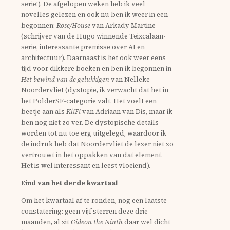
serie!). De afgelopen weken heb ik veel
novelles gelezen en ook nu ben ik weer in een
begonnen:
Rose/House
van Arkady Martine
(schrijver van de Hugo winnende Teixcalaan-
serie, interessante premisse over AI en
architectuur). Daarnaast is het ook weer eens
tijd voor dikkere boeken en ben ik begonnen in
Het bewind van de gelukkigen
van Nelleke
Noordervliet (dystopie, ik verwacht dat het in
het PolderSF-categorie valt. Het voelt een
beetje aan als
KliFi
van Adriaan van Dis, maar ik
ben nog niet zo ver. De dystopische details
worden tot nu toe erg uitgelegd, waardoor ik
de indruk heb dat Noordervliet de lezer niet zo
vertrouwt in het oppakken van dat element.
Het is wel interessant en leest vloeiend).
Eind van het derde kwartaal
Om het kwartaal af te ronden, nog een laatste
constatering: geen vijf sterren deze drie
maanden, al zit
Gideon the Ninth
daar wel dicht