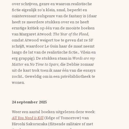
over schrijven, genre en waarom realistische
fictie eigenlijk zo’n klein, smal, beperkt en
oninteressant subgenre van de fantasy is (daar
heeft ze meerdere stukken over en ze heeft
ernstige kritiek op één van de mooiste boeken
van Margaret Atwood:
The Year of the Flood
,
omdat Atwood weigert toe te geven dat ze SF
schrijft, waardoor Le Guin haar de maat neemt
langs de lat van de realistische fictie... Vilein en
erg grappig). De stukken staan in
Words are my
Matter
en
No Time to Spare
, die Debbie zomaar
uit de kast trok toen ik naar één van die essays
zocht... Geweldig om in een privébibliotheek te
wonen.
24 september 2025
Weer een aantal boeken uitgelezen deze week:
All You Need is Kill
(Edge of Tomorrow) van
Hiroshi Sakurazaka (flitsende militaire sf met