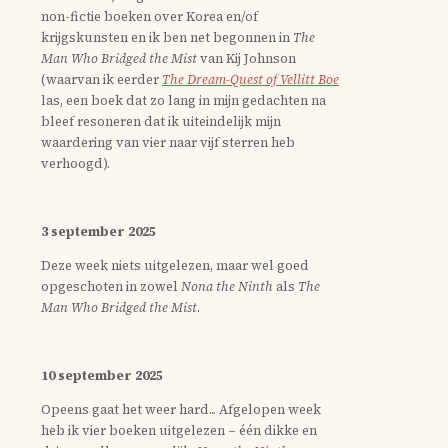
non-fictie boeken over Korea en/of
krijgskunsten en ik ben net begonnen in
The
Man Who Bridged the Mist
van Kij Johnson
(waarvan ik eerder
The Dream-Quest of Vellitt Boe
las, een boek dat zo lang in mijn gedachten na
bleef resoneren dat ik uiteindelijk mijn
waardering van vier naar vijf sterren heb
verhoogd).
3 september 2025
Deze week niets uitgelezen, maar wel goed
opgeschoten in zowel
Nona the Ninth
als
The
Man Who Bridged the Mist
.
10 september 2025
Opeens gaat het weer hard... Afgelopen week
heb ik vier boeken uitgelezen – één dikke en