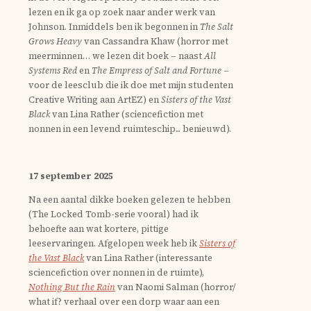
lezen en ik ga op zoek naar ander werk van
Johnson. Inmiddels ben ik begonnen in
The Salt
Grows Heavy
van Cassandra Khaw (horror met
meerminnen… we lezen dit boek – naast
All
Systems Red
en
The Empress of Salt and Fortune
–
voor de leesclub die ik doe met mijn studenten
Creative Writing aan ArtEZ) en
Sisters of the Vast
Black
van Lina Rather (sciencefiction met
nonnen in een levend ruimteschip... benieuwd).
17 september 2025
Na een aantal dikke boeken gelezen te hebben
(The Locked Tomb-serie vooral) had ik
behoefte aan wat kortere, pittige
leeservaringen. Afgelopen week heb ik
Sisters of
the Vast Black
van Lina Rather (interessante
sciencefiction over nonnen in de ruimte),
Nothing But the Rain
van Naomi Salman (horror/
what if? verhaal over een dorp waar aan een