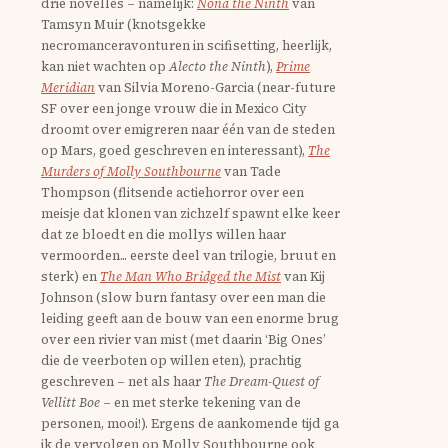
drie novelles – namelijk:
Nona the Ninth
van
Tamsyn Muir (knotsgekke
necromanceravonturen in scifisetting, heerlijk,
kan niet wachten op
Alecto the Ninth
),
Prime
Meridian
van Silvia Moreno-Garcia (near-future
SF over een jonge vrouw die in Mexico City
droomt over emigreren naar één van de steden
op Mars, goed geschreven en interessant),
The
Murders of Molly Southbourne
van Tade
Thompson (flitsende actiehorror over een
meisje dat klonen van zichzelf spawnt elke keer
dat ze bloedt en die mollys willen haar
vermoorden... eerste deel van trilogie, bruut en
sterk) en
The Man Who Bridged the Mist
van Kij
Johnson (slow burn fantasy over een man die
leiding geeft aan de bouw van een enorme brug
over een rivier van mist (met daarin ‘Big Ones’
die de veerboten op willen eten), prachtig
geschreven – net als haar
The Dream-Quest of
Vellitt Boe
– en met sterke tekening van de
personen, mooi!). Ergens de aankomende tijd ga
ik de vervolgen op Molly Southbourne ook