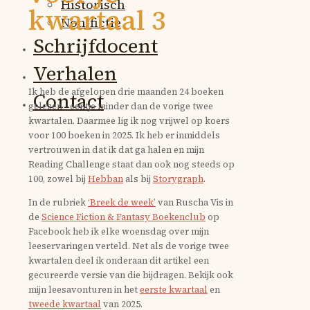
Historisch
kwartaal 3
Non-fictie
Schrijfdocent
Verhalen
Ik heb de afgelopen drie maanden 24 boeken
Contact
gelezen - eentje minder dan de vorige twee
kwartalen.
D
aarmee lig ik nog vrijwel op koers
voor 100 boeken in 2025. Ik heb er inmiddels
vertrouwen in dat ik dat ga halen en mijn
Reading Challenge staat dan ook nog steeds op
100, zowel bij
Hebban
als bij
Storygraph
.
In de rubriek
‘Breek de week’
van Ruscha Vis in
de
Science Fiction & Fantasy Boekenclub
op
Facebook heb ik elke woensdag over mijn
leeservaringen verteld. Net als de vorige twee
kwartalen deel ik onderaan dit artikel een
gecureerde versie van die bijdragen. Bekijk ook
mijn leesavonturen in het
eerste kwartaal
en
tweede kwartaal
van 2025.