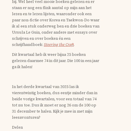
bij. Wel heel veel mooie boeken gelezen en er
staan er nog een flink aantal op mijn aan het
lezen en te lezen lijsten, waaronder ook een
paar non-fictie over Korea en Taekwon-Do waar
ik al een stuk onderweg ben en drie boeken van
Ursula Le Guin, onder andere met essays over
schrijven en over boeken én een
schrijfhandboek:
Steering the Craft
.
Dit kwartaal heb ik weer bijna 25 boeken
gelezen daarmee 74 in dit jaar. Die 100 in een jaar
ga ik halen!
In het derde kwartaal van 2025 las ik
vierentwintig boeken, dus eentje minder dan in
beide vorige kwartalen, voor een totaal van 74
tot nu toe. Dus ik moet er nog 26 om de 100 op
31 december te halen. Kijk je mee in met mijn
leesavonturen?
Delen