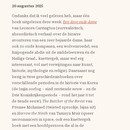
20 augustus 2025
Ondanks dat ik veel gelezen heb, maar één
boek uitgelezen deze week:
Een dove oude dame
van Leonora Carrington (surrealistisch,
absurdistisch verhaal over de bizarre
avonturen van een zeer bejaarde dame, haar
ook zo oude kompanen, een wolvenroedel, een
knipogende abdis uit de middeleeuwen én de
Heilige Graal... knettergek, maar wel erg
interessant, vol met verwijzingen naar kunst,
historie, mythologie en religie). Daarnaast nog
bezig in twee geschiedenisboeken over
verschillende perioden in de historie van Korea
(de Imjin oorlog – eind zestiende eeuw – en de
Drie Koninkrijkenperiode – rond het jaar 0 tot
de tiende eeuw),
The Butcher of the Forest
van
Premee Mohamed (twisted sprookje, bijna uit)
en
Harrow the Ninth
van Tamsyn Muir (queer
necromancers in space, ook een knettergek
boek met een hoofdpersoon die al in de