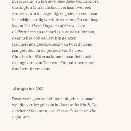
horrorsaus) en
Een dove oude dame
van Leonora
Carrington (surrealistisch verhaal over een
vrouw van in de negentig, nog niet zo ver, maar
het schijnt aardig weird te worden). En vandaag
kwam
The Three Kingdoms of Korea – Lost
Civilizations
van Richard D. McBride II binnen,
daar heb ik ook een stuk in gelezen:
fascinerende geschiedenis van tweeduizend
jaar geleden. In de periode van 37 voor
Christus tot 936 erna komen maar liefst acht
naamgevers van Taekwon-Do patronen voor,
dus bere-interessant.
13 augustus 2025
Deze week geen enkel boek uitgelezen, maar
wel fijn verder gelezen in
Harrow the Ninth
,
The
Butcher of the Forest
,
Een dove oude dame
en
The
Imjin War
.