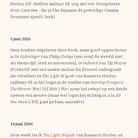
Hurley (SF-thriller/ military SF, nog niet ver. Voorgelezen
door Cara Gee - die in The Expanse de geweldige Camina
Drummer speelt, leuk).
3 juni 2026
Geen boeken uitgelezen deze week, maar goed opgeschoten
in
De tijdreiziger
van Philip Dröge (reis rond de wereld met
als thema tijd, leuk en interessant),
Grondwerk
van Tijl Nuyts
(PolderSF met een naakte molrat die Brussel ondergraaft
als verteller) en
The Light Brigade
van Kameron Hurley
(military SF, in het begin in de traditie van
Starship Troopers
/
The Forever War
/
Old Man’s War
, maar het zwiept op een derde
opeens een nieuwe (maar wel logische) richting in, a la
All
You Need is Kill
, gaaf gedaan, aanrader).
10 juni 2026
Deze week las ik
The Light Brigade
van Kameron Hurley uit