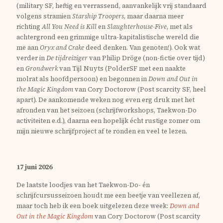
(military SF, heftig en verrassend, aanvankelijk vrij standaard
volgens stramien
Starship Troopers
, maar daarna meer
richting
All You Need is Kill
en
Slaughterhouse-Five
, met als
achtergrond een grimmige ultra-kapitalistische wereld die
me aan
Oryx and Crake
deed denken. Van genoten!). Ook wat
verder in
De tijdreiziger
van Philip Dröge (non-fictie over tijd)
en
Grondwerk
van Tijl Nuyts (PolderSF met een naakte
molrat als hoofdpersoon) en begonnen in
Down and Out in
the Magic Kingdom
van Cory Doctorow (Post scarcity SF, heel
apart). De aankomende weken nog even erg druk met het
afronden van het seizoen (schrijfworkshops, Taekwon-Do
activiteiten e.d.), daarna een hopelijk écht rustige zomer om
mijn nieuwe schrijfproject af te ronden en veel te lezen.
17 juni 2026
De laatste loodjes van het Taekwon-Do- én
schrijfcursusseizoen houdt me een beetje van veellezen af,
maar toch heb ik een boek uitgelezen deze week:
Down and
Out in the Magic Kingdom
van Cory Doctorow (Post scarcity