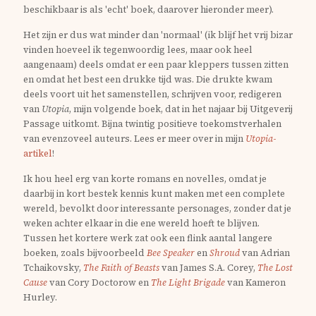
beschikbaar is als 'echt' boek, daarover hieronder meer).
Het zijn er dus wat minder dan 'normaal' (ik blijf het vrij bizar
vinden hoeveel ik tegenwoordig lees, maar ook heel
aangenaam) deels omdat er een paar kleppers tussen zitten
en omdat het best een drukke tijd was. Die drukte kwam
deels voort uit het samenstellen, schrijven voor, redigeren
van
Utopia
, mijn volgende boek, dat in het najaar bij Uitgeverij
Passage uitkomt. Bijna twintig positieve toekomstverhalen
van evenzoveel auteurs. Lees er meer over in mijn
Utopia
-
artikel
!
Ik hou heel erg van korte romans en novelles, omdat je
daarbij in kort bestek kennis kunt maken met een complete
wereld, bevolkt door interessante personages, zonder dat je
weken achter elkaar in die ene wereld hoeft te blijven.
Tussen het kortere werk zat ook een flink aantal langere
boeken, zoals bijvoorbeeld
Bee Speaker
en
Shroud
van Adrian
Tchaikovsky,
The Faith of Beasts
van James S.A. Corey,
The Lost
Cause
van Cory Doctorow en
The Light Brigade
van Kameron
Hurley.