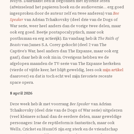
Nuyts. Daarnaast ben ik begonnen met hybride lezen
(afwisselend het papieren boek en de audioversie… erg goed
ingesproken door de auteur zelf en twee anderen) van
Bee
Speaker
van Adrian Tchaikovsky (deel drie van de Dogs of
War serie, weer heel anders dan de vorige twee delen, maar
ook erg goed. Beetje postapocalyptisch, maar ook
posthuman en erg actierijk). En vandaag heb ik
The Faith of
Beasts
van James S.A. Corey gekocht (deel 2 van The
Captive’s War, heel anders dan The Expanse, maar ook erg
gaaf), daar heb ik ook zin in. Overigens hebben we de
afgelopen maanden de TV-serie van The Expanse herkeken
(vierde of vijfde keer, het blijft geweldig, lees ook
mijn artikel
daarover) en dat is toch echt wel mijn favoriete recente
space opera.
8 april 2026
Deze week heb ik met voorrang
Bee Speaker
van Adrian
Tchaikovsky (deel drie van de Dogs of War serie) uitgelezen
(veel kleinere schaal dan de eerdere delen, maar geweldige
personages: Irae de reptileform is fantastisch, maar ook
Wells, Cricket en HumOS zijn erg sterk en de vriendschap