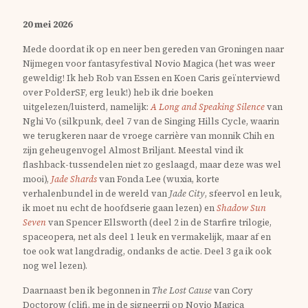
20 mei 2026
Mede doordat ik op en neer ben gereden van Groningen naar
Nijmegen voor fantasyfestival Novio Magica (het was weer
geweldig! Ik heb Rob van Essen en Koen Caris geïnterviewd
over PolderSF, erg leuk!) heb ik drie boeken
uitgelezen/luisterd, namelijk:
A Long and Speaking Silence
van
Nghi Vo (silkpunk, deel 7 van de Singing Hills Cycle, waarin
we terugkeren naar de vroege carrière van monnik Chih en
zijn geheugenvogel Almost Briljant. Meestal vind ik
flashback-tussendelen niet zo geslaagd, maar deze was wel
mooi),
Jade Shards
van Fonda Lee (wuxia, korte
verhalenbundel in de wereld van
Jade City
, sfeervol en leuk,
ik moet nu echt de hoofdserie gaan lezen) en
Shadow Sun
Seven
van Spencer Ellsworth (deel 2 in de Starfire trilogie,
spaceopera, net als deel 1 leuk en vermakelijk, maar af en
toe ook wat langdradig, ondanks de actie. Deel 3 ga ik ook
nog wel lezen).
Daarnaast ben ik begonnen in
The Lost Cause
van Cory
Doctorow (clifi, me in de signeerrij op Novio Magica