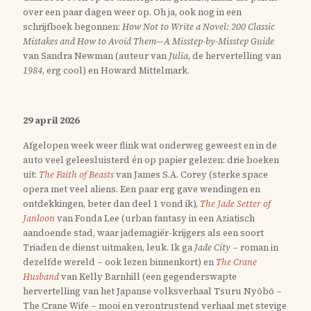
over een paar dagen weer op. Oh ja, ook nog in een
schrijfboek begonnen:
How Not to Write a Novel: 200 Classic
Mistakes and How to Avoid Them—A Misstep-by-Misstep Guide
van Sandra Newman (auteur van
Julia
, de hervertelling van
1984
, erg cool) en Howard Mittelmark.
29 april 2026
Afgelopen week weer flink wat onderweg geweest en in de
auto veel geleesluisterd én op papier gelezen: drie boeken
uit:
The Faith of Beasts
van James S.A. Corey (sterke space
opera met veel aliens. Een paar erg gave wendingen en
ontdekkingen, beter dan deel 1 vond ik),
The Jade Setter of
Janloon
van Fonda Lee (urban fantasy in een Aziatisch
aandoende stad, waar jademagiër-krijgers als een soort
Triaden de dienst uitmaken, leuk. Ik ga
Jade City
– roman in
dezelfde wereld – ook lezen binnenkort) en
The Crane
Husband
van Kelly Barnhill (een gegenderswapte
hervertelling van het Japanse volksverhaal Tsuru Nyōbō –
The Crane Wife – mooi en verontrustend verhaal met stevige