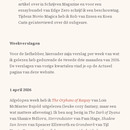
artikel over in Schrijven Magazine en voor een
essaybundel van Edge Zero schrijf ik een beschouwing.
Tijdens Novio Magica heb ik Rob van Essen en Koen
Caris geïnterviewd over dit subgenre.
Weekverslagen
Voor de liefhebber, hieronder mijn verslag per week van wat
ik gelezen heb gedurende de tweede drie maanden van 2026.
De verslagen van vorige kwartalen vind je op de Actueel
pagina van deze website.
1 april 2026
Afgelopen week heb ik
The Orphans of Raspay
van Lois
McMaster Bujold uitgelezen (leuke cozy fantasy, maar een
wat mattere aflevering). Ik ben nog bezig in
The Dark of Dyana
van Shanice Ndlovu,
Sterrenduister
van Pam Hage,
Shadow
Sun Seven
van Spencer Ellsworth en
Grondwerk
van Tijl