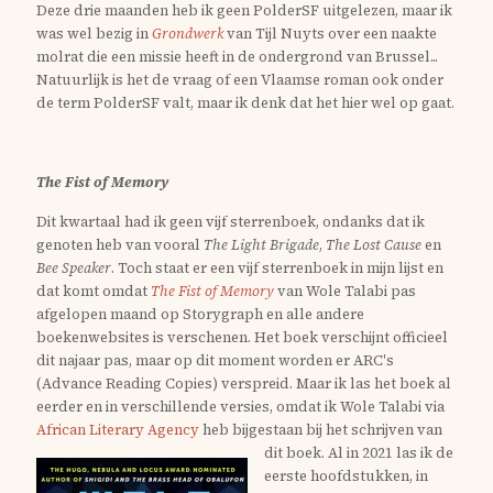
Deze drie maanden heb ik geen PolderSF uitgelezen, maar ik
was wel bezig in
Grondwerk
van Tijl Nuyts over een naakte
molrat die een missie heeft in de ondergrond van Brussel...
Natuurlijk is het de vraag of een Vlaamse roman ook onder
de term PolderSF valt, maar ik denk dat het hier wel op gaat.
The Fist of Memory
Dit kwartaal had ik geen vijf sterrenboek, ondanks dat ik
genoten heb van vooral
The Light Brigade
,
The Lost Cause
en
Bee Speaker
. Toch staat er een vijf sterrenboek in mijn lijst en
dat komt omdat
The Fist of Memory
van Wole Talabi pas
afgelopen maand op Storygraph en alle andere
boekenwebsites is verschenen. Het boek verschijnt officieel
dit najaar pas, maar op dit moment worden er ARC's
(Advance Reading Copies) verspreid. Maar ik las het boek al
eerder en in verschillende versies, omdat ik Wole Talabi via
African Literary Agency
heb bijgestaan bij het schrijven van
dit boek.
Al in 2021 las ik de
eerste hoofdstukken, in