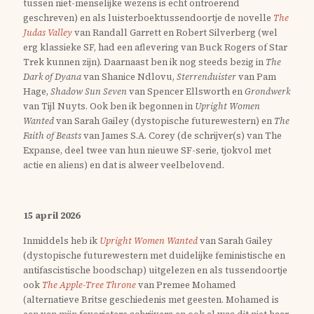
tussen niet-menselijke wezens is echt ontroerend
geschreven) en als luisterboektussendoortje de novelle
The
Judas Valley
van Randall Garrett en Robert Silverberg (wel
erg klassieke SF, had een aflevering van Buck Rogers of Star
Trek kunnen zijn). Daarnaast ben ik nog steeds bezig in
The
Dark of Dyana
van Shanice Ndlovu,
Sterrenduister
van Pam
Hage,
Shadow Sun Seven
van Spencer Ellsworth en
Grondwerk
van Tijl Nuyts. Ook ben ik begonnen in
Upright Women
Wanted
van Sarah Gailey (dystopische futurewestern) en
The
Faith of Beasts
van James S.A. Corey (de schrijver(s) van The
Expanse, deel twee van hun nieuwe SF-serie, tjokvol met
actie en aliens) en dat is alweer veelbelovend.
15 april 2026
Inmiddels heb ik
Upright Women Wanted
van Sarah Gailey
(dystopische futurewestern met duidelijke feministische en
antifascistische boodschap) uitgelezen en als tussendoortje
ook
The Apple-Tree Throne
van Premee Mohamed
(alternatieve Britse geschiedenis met geesten. Mohamed is