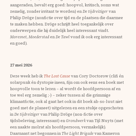
aangeraden, bevalt erg goed: hoopvol, kritisch, soms wat
zemelig, zonder irritant te worden) en
De tijdreiziger
van
Philip Dröge (nonfictie over tijd en de plaatsen die daarmee
te maken hebben. Dröge schrijft heel toegankelijk over
onderwerpen die hij duidelijk heel interessant vindt.
Moresnet
,
Moederstad
en
De Tawl
vond ik ook erg interessant
en goed).
27 mei 2026
Deze week heb ik
The Lost Cause
van Cory Doctorow (clifi én
solarpunk én dystopie ineen, fijn om ook eens een boek met
hoopvolle toon te lezen – al wordt de hoofdpersoon af en
toe wel erg zemelig ;-) – zeker tussen al die grimmige
klimaatfictie, ook al gaat het ook in dit boek ab-so-luut niet
goed met de planeet) uitgelezen en een stukje opgeschoten
in
De tijdreiziger
van Philip Dröge (non-fictie over
tijdsbeleving, interessant) en
Grondwerk
van Tijl Nuyts (met
een naakte molrat als hoofdpersoon, vermakelijk).
Daarnaast net begonnen in
The Light Brigade
van Kameron