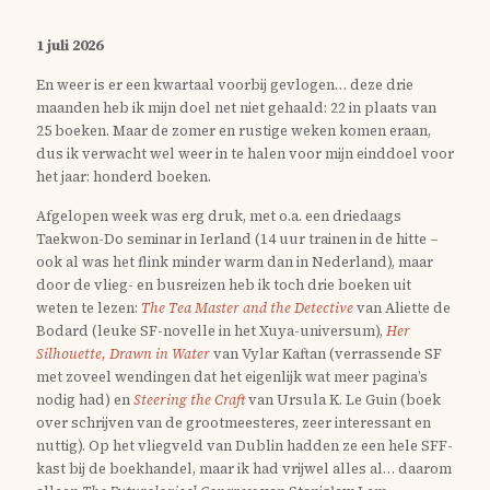
1 juli 2026
En weer is er een kwartaal voorbij gevlogen… deze drie
maanden heb ik mijn doel net niet gehaald: 22 in plaats van
25 boeken. Maar de zomer en rustige weken komen eraan,
dus ik verwacht wel weer in te halen voor mijn einddoel voor
het jaar: honderd boeken.
Afgelopen week was erg druk, met o.a. een driedaags
Taekwon-Do seminar in Ierland (14 uur trainen in de hitte –
ook al was het flink minder warm dan in Nederland), maar
door de vlieg- en busreizen heb ik toch drie boeken uit
weten te lezen:
The Tea Master and the Detective
van Aliette de
Bodard (leuke SF-novelle in het Xuya-universum),
Her
Silhouette, Drawn in Water
van Vylar Kaftan (verrassende SF
met zoveel wendingen dat het eigenlijk wat meer pagina’s
nodig had) en
Steering the Craft
van Ursula K. Le Guin (boek
over schrijven van de grootmeesteres, zeer interessant en
nuttig). Op het vliegveld van Dublin hadden ze een hele SFF-
kast bij de boekhandel, maar ik had vrijwel alles al… daarom