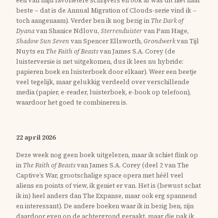
een van mijn favorietere schrijvers en ook al was dit niet haar
beste – dat is de Annual Migration of Clouds-serie vind ik –
toch aangenaam). Verder ben ik nog bezig in
The Dark of
Dyana
van Shanice Ndlovu,
Sterrenduister
van Pam Hage,
Shadow Sun Seven
van Spencer Ellsworth,
Grondwerk
van Tijl
Nuyts en
The Faith of Beasts
van James S.A. Corey (de
luisterversie is net uitgekomen, dus ik lees nu hybride:
papieren boek en luisterboek door elkaar). Weer een beetje
veel tegelijk, maar gelukkig verdeeld over verschillende
media (papier, e-reader, luisterboek, e-book op telefoon),
waardoor het goed te combineren is.
22 april 2026
Deze week nog geen boek uitgelezen, maar ik schiet flink op
in
The Faith of Beasts
van James S.A. Corey (deel 2 van The
Captive’s War, grootschalige space opera met héél veel
aliens en points of view, ik geniet er van. Het is (bewust schat
ik in) heel anders dan The Expanse, maar ook erg spannend
en interessant). De andere boeken waar ik in bezig ben, zijn
daardoor even op de achtergrond geraakt, maar die pak ik