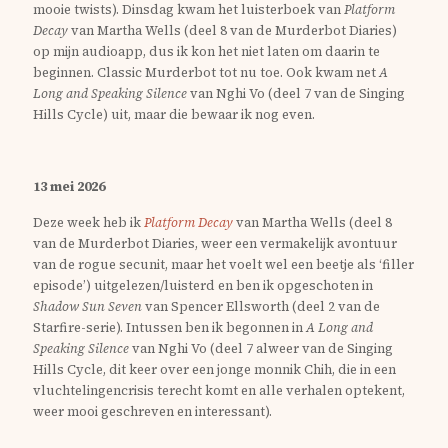
mooie twists). Dinsdag kwam het luisterboek van
Platform
Decay
van Martha Wells (deel 8 van de Murderbot Diaries)
op mijn audioapp, dus ik kon het niet laten om daarin te
beginnen. Classic Murderbot tot nu toe. Ook kwam net
A
Long and Speaking Silence
van Nghi Vo (deel 7 van de Singing
Hills Cycle) uit, maar die bewaar ik nog even.
13 mei 2026
Deze week heb ik
Platform Decay
van Martha Wells (deel 8
van de Murderbot Diaries, weer een vermakelijk avontuur
van de rogue secunit, maar het voelt wel een beetje als ‘filler
episode’) uitgelezen/luisterd en ben ik opgeschoten in
Shadow Sun Seven
van Spencer Ellsworth (deel 2 van de
Starfire-serie). Intussen ben ik begonnen in
A Long and
Speaking Silence
van Nghi Vo (deel 7 alweer van de Singing
Hills Cycle, dit keer over een jonge monnik Chih, die in een
vluchtelingencrisis terecht komt en alle verhalen optekent,
weer mooi geschreven en interessant).