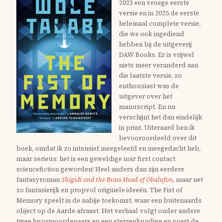
2023 een vroege eerste
versie en in 2025 de eerste
helemaal complete versie,
die we ook ingediend
hebben bij de uitgeverij
DAW Books. Er is vrijwel
niets meer veranderd aan
die laatste versie, zo
enthousiast was de
uitgever over het
manuscript. En nu
verschijnt het dan eindelijk
in print. Uiteraard ben ik
bevooroordeeld over dit
boek, omdat ik zo intensief meegeleefd en meegedacht heb,
maar serieus: het is een geweldige noir first contact
sciencefiction geworden! Heel anders dan zijn eerdere
fantasyroman
Shigidi and the Brass Head of Obalufon
, maar net
zo fantasierijk en propvol originele ideeën. The Fist of
Memory speelt in de nabije toekomst, waar een buitenaards
object op de Aarde afraast. Het verhaal volgt onder andere
twee huurmoordenaars en een sterrenkundige en voert de