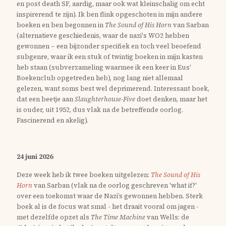
en post death SF, aardig, maar ook wat kleinschalig om echt
inspirerend te zijn). Ik ben flink opgeschoten in mijn andere
boeken en ben begonnen in
The Sound of His Horn
van Sarban
(alternatieve geschiedenis, waar de nazi's WO2 hebben
gewonnen – een bijzonder specifiek en toch veel beoefend
subgenre, waar ik een stuk of twintig boeken in mijn kasten
heb staan (subverzameling waarmee ik een keer in Eus'
Boekenclub opgetreden heb), nog lang niet allemaal
gelezen, want soms best wel deprimerend. Interessant boek,
dat een beetje aan
Slaughterhouse-Five
doet denken, maar het
is ouder, uit 1952, dus vlak na de betreffende oorlog.
Fascinerend en akelig).
24 juni 2026
Deze week heb ik twee boeken uitgelezen:
The Sound of His
Horn
van Sarban (vlak na de oorlog geschreven 'what if?'
over een toekomst waar de Nazi’s gewonnen hebben. Sterk
boek al is de focus wat smal - het draait vooral om jagen -
met dezelfde opzet als
The Time Machine
van Wells: de