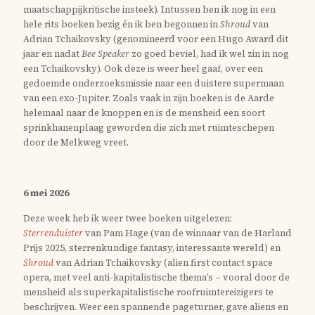
maatschappijkritische insteek). Intussen ben ik nog in een
hele rits boeken bezig én ik ben begonnen in
Shroud
van
Adrian Tchaikovsky (genomineerd voor een Hugo Award dit
jaar en nadat
Bee Speaker
zo goed beviel, had ik wel zin in nog
een Tchaikovsky). Ook deze is weer heel gaaf, over een
gedoemde onderzoeksmissie naar een duistere supermaan
van een exo-Jupiter. Zoals vaak in zijn boeken is de Aarde
helemaal naar de knoppen en is de mensheid een soort
sprinkhanenplaag geworden die zich met ruimteschepen
door de Melkweg vreet.
6 mei 2026
Deze week heb ik weer twee boeken uitgelezen:
Sterrenduister
van Pam Hage (van de winnaar van de Harland
Prijs 2025, sterrenkundige fantasy, interessante wereld) en
Shroud
van Adrian Tchaikovsky (alien first contact space
opera, met veel anti-kapitalistische thema’s – vooral door de
mensheid als superkapitalistische roofruimtereizigers te
beschrijven. Weer een spannende pageturner, gave aliens en