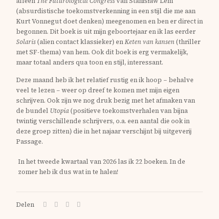
alleen
The Futurological Congress
van Stanisław Lem
(absurdistische toekomstverkenning in een stijl die me aan
Kurt Vonnegut doet denken) meegenomen en ben er direct in
begonnen. Dit boek is uit mijn geboortejaar en ik las eerder
Solaris
(alien contact klassieker) en
Keten van kansen
(thriller
met SF-thema) van hem. Ook dit boek is erg vermakelijk,
maar totaal anders qua toon en stijl, interessant.
Deze maand heb ik het relatief rustig en ik hoop – behalve
veel te lezen – weer op dreef te komen met mijn eigen
schrijven. Ook zijn we nog druk bezig met het afmaken van
de bundel
Utopia
(positieve toekomstverhalen van bijna
twintig verschillende schrijvers, o.a. een aantal die ook in
deze groep zitten) die in het najaar verschijnt bij uitgeverij
Passage.
In het tweede kwartaal van 2026 las ik 22 boeken. In de
zomer heb ik dus wat in te halen!
Delen