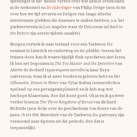
tijdreiziger in het 'heden' vertelt over wat hem is overkomen
in de toekomst) en
De tijdreiziger
van Philip Dröge (non-fictie
over hoe we tijd ervaren en Dröges reis langs allerlei
interessante plekken die daarmee te maken hebben, o.a. het
parkeerterrein in Los Angeles waar de DeLorean uit
Back to
the Future
zijn eerste tijdreis maakte).
Morgen vertrek ik naar Ierland voor een Taekwon-Do
seminar in Limerick en onderweg en ter plekke, tussen het
trainen door, kan ik waarschijnlijk flink opschieten met lezen.
Ik ben net begonnen in
The Tea Master and the Detective
van
Aliette de Bodard (spaceopera novelle in haar Xuya-
universum, waar ik al meer boeken in gelezen heb) en
Her
Silhouette, Drawn in Water
van Vylar Kaftan (sciencefiction
spelend op een gevangenisplaneet) en ik heb nog wat
backups klaarstaan, dus dat komt goed. Oh ja en ik ga weer
verder lezen in
The Three Kingdoms of Korea
van Richard
McBride (non-fictie over de geschiedenis van Korea van de
jaren 75 tot 936. Meerdere van de Taekwon-Do patronen zijn
vernoemd naar figuren uit die periode, dus dat is
toepasselijk).