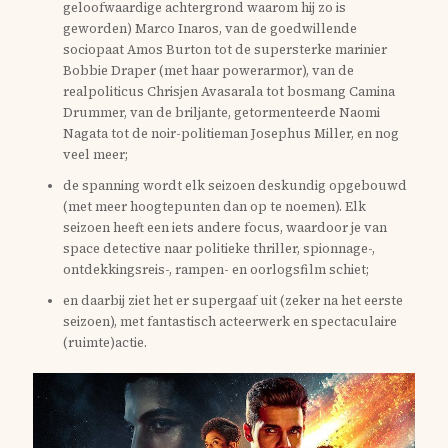
geloofwaardige achtergrond waarom hij zo is
geworden) Marco Inaros, van de goedwillende
sociopaat Amos Burton tot de supersterke marinier
Bobbie Draper (met haar powerarmor), van de
realpoliticus Chrisjen Avasarala tot bosmang Camina
Drummer, van de briljante, getormenteerde Naomi
Nagata tot de noir-politieman Josephus Miller, en nog
veel meer;
de spanning wordt elk seizoen deskundig opgebouwd
(met meer hoogtepunten dan op te noemen). Elk
seizoen heeft een iets andere focus, waardoor je van
space detective naar politieke thriller, spionnage-,
ontdekkingsreis-, rampen- en oorlogsfilm schiet;
en daarbij ziet het er supergaaf uit (zeker na het eerste
seizoen), met fantastisch acteerwerk en spectaculaire
(ruimte)actie.