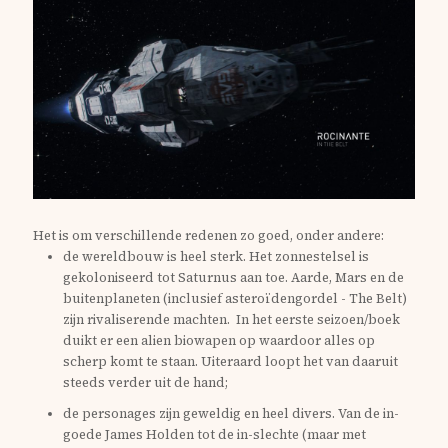
Het is om verschillende redenen zo goed, onder andere:
de wereldbouw is heel sterk. Het zonnestelsel is
gekoloniseerd tot Saturnus aan toe. Aarde, Mars en de
buitenplaneten (inclusief asteroïdengordel - The Belt)
zijn rivaliserende machten. In het eerste seizoen/boek
duikt er een alien biowapen op waardoor alles op
scherp komt te staan. Uiteraard loopt het van daaruit
steeds verder uit de hand;
de personages zijn geweldig en heel divers. Van de in-
goede James Holden tot de in-slechte (maar met