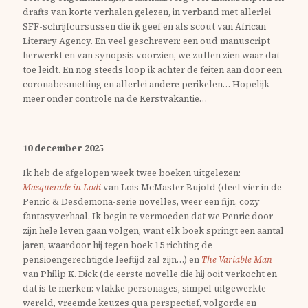
drafts van korte verhalen gelezen, in verband met allerlei
SFF-schrijfcursussen die ik geef en als scout van African
Literary Agency. En veel geschreven: een oud manuscript
herwerkt en van synopsis voorzien, we zullen zien waar dat
toe leidt. En nog steeds loop ik achter de feiten aan door een
coronabesmetting en allerlei andere perikelen… Hopelijk
meer onder controle na de Kerstvakantie…
10 december 2025
Ik heb de afgelopen week twee boeken uitgelezen:
Masquerade in Lodi
van Lois McMaster Bujold (deel vier in de
Penric & Desdemona-serie novelles, weer een fijn, cozy
fantasyverhaal. Ik begin te vermoeden dat we Penric door
zijn hele leven gaan volgen, want elk boek springt een aantal
jaren, waardoor hij tegen boek 15 richting de
pensioengerechtigde leeftijd zal zijn…) en
The Variable Man
van Philip K. Dick (de eerste novelle die hij ooit verkocht en
dat is te merken: vlakke personages, simpel uitgewerkte
wereld, vreemde keuzes qua perspectief, volgorde en