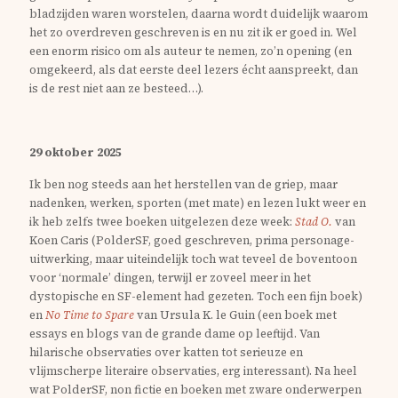
bladzijden waren worstelen, daarna wordt duidelijk waarom
het zo overdreven geschreven is en nu zit ik er goed in. Wel
een enorm risico om als auteur te nemen, zo’n opening (en
omgekeerd, als dat eerste deel lezers écht aanspreekt, dan
is de rest niet aan ze besteed…).
29 oktober 2025
Ik ben nog steeds aan het herstellen van de griep, maar
nadenken, werken, sporten (met mate) en lezen lukt weer en
ik heb zelfs twee boeken uitgelezen deze week:
Stad O.
van
Koen Caris (PolderSF, goed geschreven, prima personage-
uitwerking, maar uiteindelijk toch wat teveel de boventoon
voor ‘normale’ dingen, terwijl er zoveel meer in het
dystopische en SF-element had gezeten. Toch een fijn boek)
en
No Time to Spare
van Ursula K. le Guin (een boek met
essays en blogs van de grande dame op leeftijd. Van
hilarische observaties over katten tot serieuze en
vlijmscherpe literaire observaties, erg interessant). Na heel
wat PolderSF, non fictie en boeken met zware onderwerpen