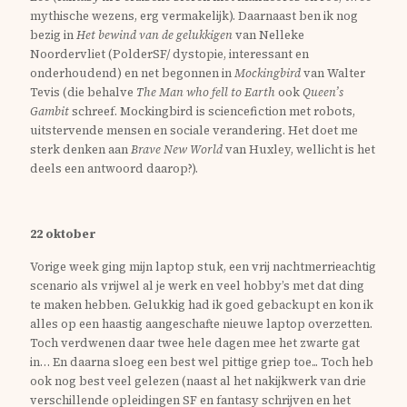
mythische wezens, erg vermakelijk). Daarnaast ben ik nog
bezig in
Het bewind van de gelukkigen
van Nelleke
Noordervliet (PolderSF/ dystopie, interessant en
onderhoudend) en net begonnen in
Mockingbird
van Walter
Tevis (die behalve
The Man who fell to Earth
ook
Queen’s
Gambit
schreef. Mockingbird is sciencefiction met robots,
uitstervende mensen en sociale verandering. Het doet me
sterk denken aan
Brave New World
van Huxley, wellicht is het
deels een antwoord daarop?).
22 oktober
Vorige week ging mijn laptop stuk, een vrij nachtmerrieachtig
scenario als vrijwel al je werk en veel hobby’s met dat ding
te maken hebben. Gelukkig had ik goed gebackupt en kon ik
alles op een haastig aangeschafte nieuwe laptop overzetten.
Toch verdwenen daar twee hele dagen mee het zwarte gat
in… En daarna sloeg een best wel pittige griep toe... Toch heb
ook nog best veel gelezen (naast al het nakijkwerk van drie
verschillende opleidingen SF en fantasy schrijven en het