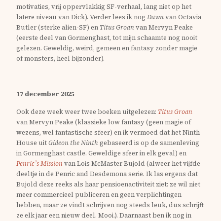
motivaties, vrij oppervlakkig SF-verhaal, lang niet op het
latere niveau van Dick). Verder lees ik nog
Dawn
van Octavia
Butler (sterke alien-SF) en
Titus Groan
van Mervyn Peake
(eerste deel van Gormenghast, tot mijn schaamte nog nooit
gelezen. Geweldig, weird, gemeen en fantasy zonder magie
of monsters, heel bijzonder).
17 december 2025
Ook deze week weer twee boeken uitgelezen:
Titus Groan
van Mervyn Peake (klassieke low fantasy (geen magie of
wezens, wel fantastische sfeer) en ik vermoed dat het Ninth
House uit
Gideon the Ninth
gebaseerd is op de samenleving
in Gormenghast castle. Geweldige sfeer in elk geval) en
Penric’s Mission
van Lois McMaster Bujold (alweer het vijfde
deeltje in de Penric and Desdemona serie. Ik las ergens dat
Bujold deze reeks als haar pensioenactiviteit ziet: ze wil niet
meer commercieel publiceren en geen verplichtingen
hebben, maar ze vindt schrijven nog steeds leuk, dus schrijft
ze elk jaar een nieuw deel. Mooi.). Daarnaast ben ik nog in