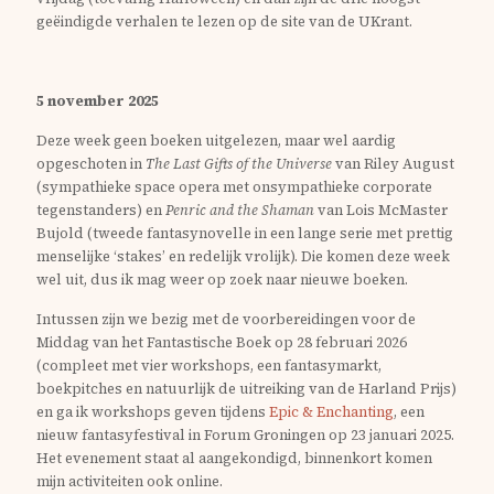
geëindigde verhalen te lezen op de site van de UKrant.
5 november 2025
Deze week geen boeken uitgelezen, maar wel aardig
opgeschoten in
The Last Gifts of the Universe
van Riley August
(sympathieke space opera met onsympathieke corporate
tegenstanders) en
Penric and the Shaman
van Lois McMaster
Bujold (tweede fantasynovelle in een lange serie met prettig
menselijke ‘stakes’ en redelijk vrolijk). Die komen deze week
wel uit, dus ik mag weer op zoek naar nieuwe boeken.
Intussen zijn we bezig met de voorbereidingen voor de
Middag van het Fantastische Boek op 28 februari 2026
(compleet met vier workshops, een fantasymarkt,
boekpitches en natuurlijk de uitreiking van de Harland Prijs)
en ga ik workshops geven tijdens
Epic & Enchanting
, een
nieuw fantasyfestival in Forum Groningen op 23 januari 2025.
Het evenement staat al aangekondigd, binnenkort komen
mijn activiteiten ook online.