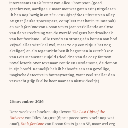
interessant) en
Chimaera
van Alice Thompson (goed
geschreven, aardige SF maar met wat gaten erin) uitgelezen.
Ik ben nog bezig in en
The Last Gifts of the Universe
van Riley
August (leuke spaceopera, compleet met kat in ruimtepak)
en
Dit is fascisme
van Rosan Smits (een verkillende analyse
van de verrechtsing van de wereld volgens het draaiboek
van het fascisme… alle trends en strategieën komen aan bod.
Vrijwel alles wist ik al wel, maar zo op een rijtje is het nog
akeliger) en als tegenwicht ben ik begonnen in
Penric’s Fox
van Lois McMaster Bujold (deel drie van de cozy fantasy
novelleserie over tovenaar Penric en Desdemona, de demon
in zijn hoofd. Kennelijk heb ik behoefte aan een gezellige,
magische detective in fantasysetting, want veel sneller dan
verwacht grijp ik elke keer naar een nieuw deeltje).
26 november 2026
Deze week vier boeken uitgelezen:
The Last Gifts of the
Universe
van Riley August (fijne spaceopera, voelt nog wat
onaf),
Dit is fascisme
van Rosan Smits (geen SF, maar wel erg