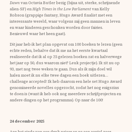
Dawn
van Octavia Butler bezig (bijna uit, sterke, schrijnende
alien-SF) en
High Times in the Low Parliament
van Kelly
Robson (grappige fantasy, Hugo Award finalist met een
interessante wereld, waar volgens mij geen mannen in leven
en waar kinderen geschonken worden door fairies.
Benieuwd waar het heen gaat).
Dit jaar heb ik het plan opgevat om 100 boeken te lezen (geen
echte reden, behalve dat ik me na het eerste kwartaal
realiseerde dat ik al op 25 gelezen boeken zat en halverwege
het jaar op 50, dus waarom niet? Leuk projectje). Ik zit nu op
93, met nog twee weken te gaan. Dus als ik mijn doel wil
halen moet ik nu elke twee dagen een boek uitlezen…
challenge accepted! Ik heb daarom een hele set Hugo Award
genomineerde novelles opgezocht, zodat het nog enigszins
te doen is (want ik heb ook nog meerdere schrijfprojecten en
andere dingen op het programma). Op naar de 100!
24 december 2025
Aan het einde van een druk najaar en na een aantal zeer