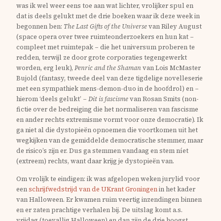
was ik wel weer eens toe aan wat lichter, vrolijker spul en
dat is deels gelukt met de drie boeken waar ik deze week in
begonnen ben:
The Last Gifts of the Universe
van Riley August
(space opera over twee ruimteonderzoekers en hun kat –
compleet met ruimtepak – die het universum proberen te
redden, terwijl ze door grote corporaties tegengewerkt
worden, erg leuk),
Penric and the Shaman
van Lois McMaster
Bujold (fantasy, tweede deel van deze tigdelige novelleserie
met een sympathiek mens-demon-duo in de hoofdrol) en –
hierom ‘deels gelukt’ –
Dit is fascisme
van Rosan Smits (non-
fictie over de bedreiging die het normaliseren van fascisme
en ander rechts extremisme vormt voor onze democratie). Ik
ga niet al die dystopieën opnoemen die voortkomen uit het
wegkijken van de gemiddelde democratische stemmer, maar
de risico’s zijn er. Dus ga stemmen vandaag en stem níet
(extreem) rechts, want daar krijg je dystopieën van.
Om vrolijk te eindigen: ik was afgelopen weken jurylid voor
een
schrijfwedstrijd van de UKrant Groningen
in het kader
van Halloween. Er kwamen ruim veertig inzendingen binnen
en er zaten prachtige verhalen bij. De uitslag komt a.s.
vrijdag (toevallig Halloween) en dan zijn de drie hoogst