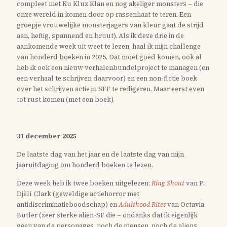
compleet met Ku Klux Klan en nog akeliger monsters – die
onze wereld in komen door op rassenhaat te teren. Een
groepje vrouwelijke monsterjagers van kleur gaat de strijd
aan, heftig, spannend en bruut). Als ik deze drie in de
aankomende week uit weet te lezen, haal ik mijn challenge
van honderd boeken in 2025. Dat moet goed komen, ook al
heb ik ook een nieuw verhalenbundelproject te managen (en
een verhaal te schrijven daarvoor) en een non-fictie boek
over het schrijven actie in SFF te redigeren. Maar eerst even
tot rust komen (met een boek).
31 december 2025
De laatste dag van het jaar en de laatste dag van mijn
jaaruitdaging om honderd boeken te lezen.
Deze week heb ik twee boeken uitgelezen:
Ring Shout
van P.
Djèlí Clark (geweldige actiehorror met
antidiscriminatieboodschap) en
Adulthood Rites
van Octavia
Butler (zeer sterke alien-SF die – ondanks dat ik eigenlijk
geen van de personages, noch de mensen, noch de aliens