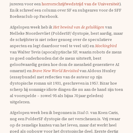
jureren voor een
horrorschrijfwedstrijd van de Universiteit
).
En ik schreef een column over SF en subgenres voor de SFF
Boekenclub op Facebook.
Afgelopen week heb ik
Het bewind van de gelukkigen
van
Nelleke Noordervliet (PolderSF/ dystopie, best aardig, maar
de schrijfster is niet zeker genoeg over de speculatieve
aspecten en legt daardoor veel te veel uit) en
Mockingbird
van Walter Tevis (apocalyptische SF, waarin robots de mens
zo goed onderhouden dat de mens uitsterft, best
geloofwaardig gezien hoe dom de mensheid generatieve AI
omarmt) en
Brave New World Revisited
van Aldous Huxley
(essaybundel met reflecties van de auteur op zijn
dystopische roman uit 1931, geschreven in 1957. Bizar hoe
scherp hij sommige idiote dingen die nu aan de hand zijn toen
al voorspelde – zowel 95 als bijna 70 jaar geleden)
uitgelezen.
Afgelopen week ben ik begonnen in
Stad O.
van Koen Caris,
nog een PolderSF dystopie die net verschenen is. Vrij zwaar
op de zemelige kanten van het leven, maar dat werkt heel
goed als opbouw voor het dystopische deel. Eerste dertig