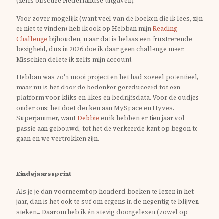
(zelfs obscure Nederlandse uitgaven).
Voor zover mogelijk (want veel van de boeken die ik lees, zijn
er niet te vinden) heb ik ook op Hebban mijn
Reading
Challenge
bijhouden, maar dat is helaas een frustrerende
bezigheid, dus in 2026 doe ik daar geen challenge meer.
Misschien delete ik zelfs mijn account.
Hebban was zo'n mooi project en het had zoveel potentieel,
maar nu is het door de bedenker gereduceerd tot een
platform voor kliks en likes en bedrijfsdata. Voor de oudjes
onder ons: het doet denken aan MySpace en Hyves.
Superjammer, want
Debbie
en ik hebben er tien jaar vol
passie aan gebouwd, tot het de verkeerde kant op begon te
gaan en we vertrokken zijn.
Eindejaarssprint
Als je je dan voorneemt op honderd boeken te lezen in het
jaar, dan is het ook te suf om ergens in de negentig te blijven
steken... Daarom heb ik én stevig doorgelezen (zowel op