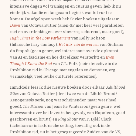
intensieve dagen vol trainingen en cursus geven, heb ik nu
eindelijk vakantie en langzaam begin ik wat tot rust te
komen. De afgelopen week heb ik vier boeken uitgelezen:
Dawn
van Octavia Butler (alien-SF met heel veel parallellen
met en overdenkingen over slavernij, schurend, maar goed),
High Times in the Low Parliament
van Kelly Robson
(hilarische fairy-fantasy),
Het uur van de wolven
van Giuliano
da Empoli (geen genre, wel interessant: over de opkomst
van AI en fascisme en hoe dat elkaar versterkt) en
Even
Though I Knew the End
van C.L. Polk (noir-detective in de
Prohibition tijd in Chicago met engelen en demonen, erg
vermakelijk, veel leuke culturele referenties).
Inmiddels lees ik drie nieuwe boeken door elkaar:
Adulthood
Rites
van Octavia Butler (deel twee van de Lilith’s Brood/
Xenogenesis serie, nog wat schrijnender, maar weer heel
goed),
The Passion
van Jeanette Winterson (geen genre, wel
interessant: over het leven in het gevolg van Napoleon, goed
geschreven en bruut) en
Ring Shout
van P. Djèlí Clark
(actiehorror in historische setting, toevallig ook in de
Prohibition tijd, nu in het gesegregeerde Zuiden van de VS,