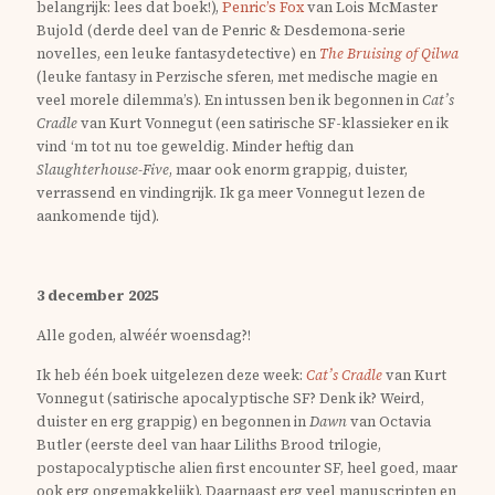
belangrijk: lees dat boek!),
Penric’s Fox
van Lois McMaster
Bujold (derde deel van de Penric & Desdemona-serie
novelles, een leuke fantasydetective) en
The Bruising of Qilwa
(leuke fantasy in Perzische sferen, met medische magie en
veel morele dilemma’s). En intussen ben ik begonnen in
Cat’s
Cradle
van Kurt Vonnegut (een satirische SF-klassieker en ik
vind ‘m tot nu toe geweldig. Minder heftig dan
Slaughterhouse-Five
, maar ook enorm grappig, duister,
verrassend en vindingrijk. Ik ga meer Vonnegut lezen de
aankomende tijd).
3 december 2025
Alle goden, alwéér woensdag?!
Ik heb één boek uitgelezen deze week:
Cat’s Cradle
van Kurt
Vonnegut (satirische apocalyptische SF? Denk ik? Weird,
duister en erg grappig) en begonnen in
Dawn
van Octavia
Butler (eerste deel van haar Liliths Brood trilogie,
postapocalyptische alien first encounter SF, heel goed, maar
ook erg ongemakkelijk). Daarnaast erg veel manuscripten en