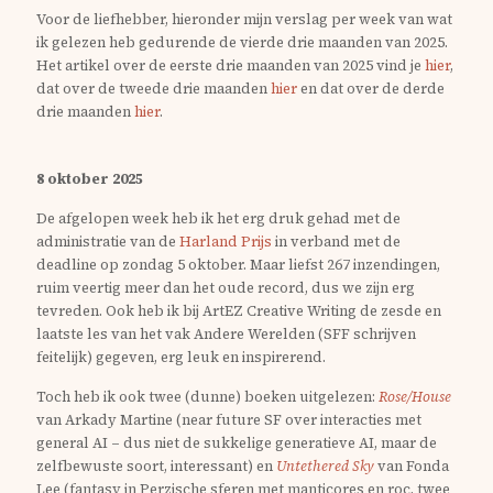
Voor de liefhebber, hieronder mijn verslag per week van wat
ik gelezen heb gedurende de vierde drie maanden van 2025.
Het artikel over de eerste drie maanden van 2025 vind je
hier
,
dat over de tweede drie maanden
hier
en dat over de derde
drie maanden
hier
.
8 oktober 2025
De afgelopen week heb ik het erg druk gehad met de
administratie van de
Harland Prijs
in verband met de
deadline op zondag 5 oktober. Maar liefst 267 inzendingen,
ruim veertig meer dan het oude record, dus we zijn erg
tevreden. Ook heb ik bij ArtEZ Creative Writing de zesde en
laatste les van het vak Andere Werelden (SFF schrijven
feitelijk) gegeven, erg leuk en inspirerend.
Toch heb ik ook twee (dunne) boeken uitgelezen:
Rose/House
van Arkady Martine (near future SF over interacties met
general AI – dus niet de sukkelige generatieve AI, maar de
zelfbewuste soort, interessant) en
Untethered Sky
van Fonda
Lee (fantasy in Perzische sferen met manticores en roc, twee