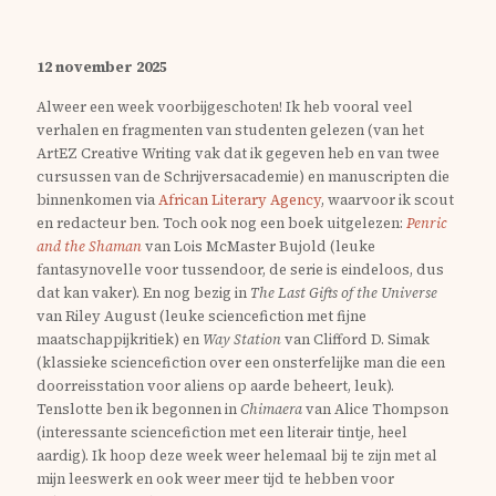
12 november 2025
Alweer een week voorbijgeschoten! Ik heb vooral veel
verhalen en fragmenten van studenten gelezen (van het
ArtEZ Creative Writing vak dat ik gegeven heb en van twee
cursussen van de Schrijversacademie) en manuscripten die
binnenkomen via
African Literary Agency
, waarvoor ik scout
en redacteur ben. Toch ook nog een boek uitgelezen:
Penric
and the Shaman
van Lois McMaster Bujold (leuke
fantasynovelle voor tussendoor, de serie is eindeloos, dus
dat kan vaker). En nog bezig in
The Last Gifts of the Universe
van Riley August (leuke sciencefiction met fijne
maatschappijkritiek) en
Way Station
van Clifford D. Simak
(klassieke sciencefiction over een onsterfelijke man die een
doorreisstation voor aliens op aarde beheert, leuk).
Tenslotte ben ik begonnen in
Chimaera
van Alice Thompson
(interessante sciencefiction met een literair tintje, heel
aardig). Ik hoop deze week weer helemaal bij te zijn met al
mijn leeswerk en ook weer meer tijd te hebben voor