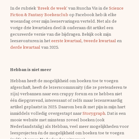
In de rubriek
‘Breek de week’
van Ruscha Vis in de
Science
Fiction & Fantasy Boekenclub
op Facebook heb ik elke
woensdag over mijn leeservaringen verteld. Net als de
vorige drie kwartalen deel ik onderaan dit artikel een
gecureerde versie van die bijdragen. Bekijk ook mijn
leesavonturen in het
eerste kwartaal
,
tweede kwartaal
en
derde kwartaal
van 2025.
Hebban is niet meer
Hebban heeft de mogelijkheid om boeken toe te voegen
afgeschaft, heeft de lezerscommunity (die ze pretenderen te
zíjn) verbannen naar een crappy forum en ze hebben niet
één diepgravend, interessant of zelfs maar lezenswaardig
artikel geplaatst in 2025. Daarom ben ik met pijn in mijn hart
inmiddels volledig overgestapt naar
Storygraph
. Dat is een
mooie website met minstens zoveel boeken (ook
Nederlandstalig) als Hebban, veel meer mogelijkheden voor
leesprojecten én de mogelijkheid om boeken toe te voegen