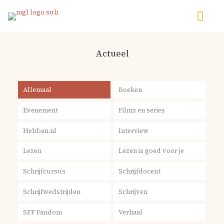
Actueel
Allemaal
Boeken
Evenement
Films en series
Hebban.nl
Interview
Lezen
Lezen is goed voor je
Schrijfcursus
Schrijfdocent
Schrijfwedstrijden
Schrijven
SFF Fandom
Verhaal