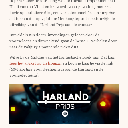
Ik presenteer de uitreiking van de Harland Prijs samen met
Heidi van der Vloet en het wordt weer geweldig, met een
korte speculatieve film, een verhalenpanel én een surprise
act tussen de top vijf door. Het hoogtepunt is natuurlijk de
uitreiking van de Harland Prijs aan de winnaar.
Inmiddels zijn de 225 inzendingen gelezen door de
voorselectie en dit weekend gaan de beste 15 verhalen door
naar de vakjury. Spannende tijden dus...
Wil je bij de Middag van het Fantastische Boek zijn? Dat kan:
lees het artikel op Hebban.nl
en koop je kaartje via de link
(50% korting voor deelnemers aan de Harland en de
voorselecteurs).