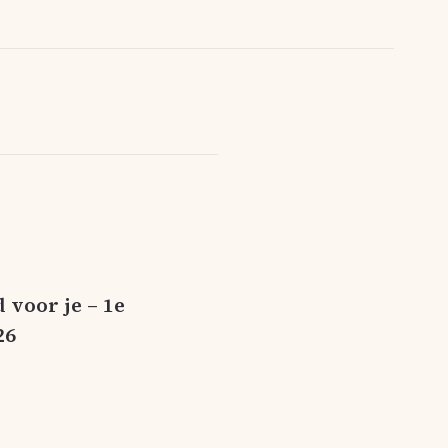
 voor je – 1e
26