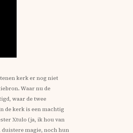
stenen kerk er nog niet
atiebron. Waar nu de
tigd, waar de twee
n de kerk is een machtig
er Xtulo (ja, ik hou van
n duistere magie, noch hun