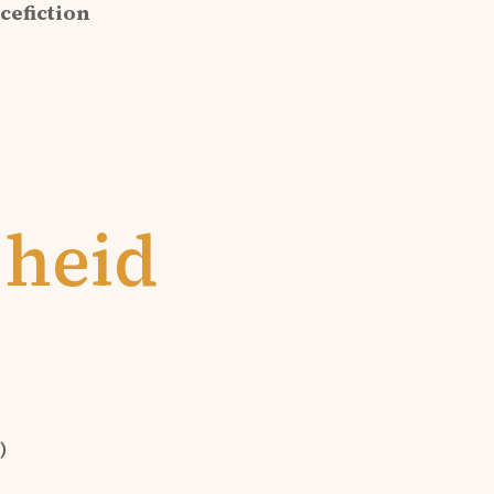
cefiction
jheid
)