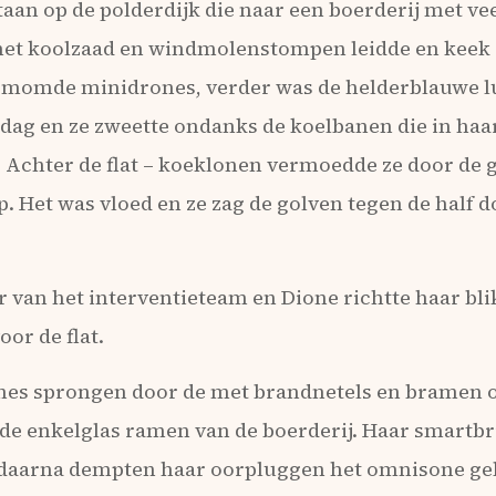
taan op de polderdijk die naar een boerderij met ve
met koolzaad en windmolenstompen leidde en keek
momde minidrones, verder was de helderblauwe luc
dag en ze zweette ondanks de koelbanen die in haar
. Achter de flat – koeklonen vermoedde ze door de g
 Het was vloed en ze zag de golven tegen de half 
ier van het interventieteam en Dione richtte haar bl
or de flat.
nes sprongen door de met brandnetels en bramen 
de enkelglas ramen van de boerderij. Haar smartbr
ct daarna dempten haar oorpluggen het omnisone ge