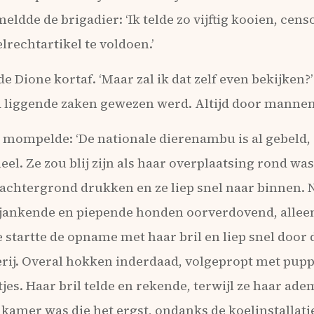
dde de brigadier: ‘Ik telde zo vijftig kooien, cen
elrechtartikel te voldoen.’
e Dione kortaf. ‘Maar zal ik dat zelf even bekijken?’
nd liggende zaken gewezen werd. Altijd door mannen
n mompelde: ‘De nationale dierenambu is al gebeld, 
eel. Ze zou blij zijn als haar overplaatsing rond was
achtergrond drukken en ze liep snel naar binnen. 
, jankende en piepende honden oorverdovend, allee
 startte de opname met haar bril en liep snel door 
rij. Overal hokken inderdaad, volgepropt met pupp
s. Haar bril telde en rekende, terwijl ze haar ade
 kamer was die het ergst, ondanks de koelinstallati