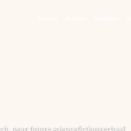
Actueel
Boeken
Schrijver
S
sch, near future sciencefictionverhaal