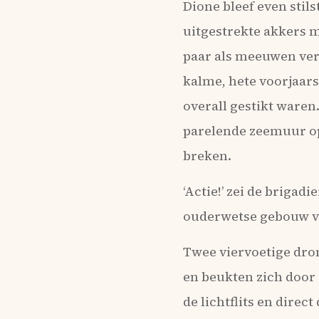
Dione bleef even stils
uitgestrekte akkers 
paar als meeuwen ver
kalme, hete voorjaars
overall gestikt waren
parelende zeemuur op.
breken.
‘Actie!’ zei de brigad
ouderwetse gebouw vo
Twee viervoetige dro
en beukten zich door 
de lichtflits en dire