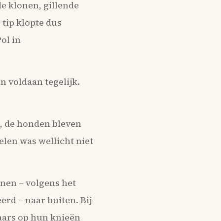
de klonen, gillende
tip klopte dus
ol in
n voldaan tegelijk.
n, de honden bleven
len was wellicht niet
nen – volgens het
rd – naar buiten. Bij
laars op hun knieën