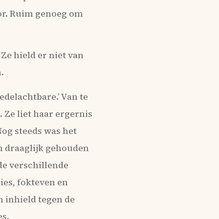
sor. Ruim genoeg om
 Ze hield er niet van
.
edelachtbare.’ Van te
. Ze liet haar ergernis
Nog steeds was het
n draaglijk gehouden
de verschillende
ies, fokteven en
m inhield tegen de
es.