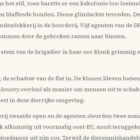
 het stil, toen barstte er een kakofonie los: loeien
 blaffende honden. Dione glimlachte tevreden. De 
ndenfokkerij in de boerderij. Vijf agenten van de DP
ommen door de gebroken ramen naar binnen.
 stem van de brigadier in haar oor klonk grimmig e
r, de schaduw van de flat in. De klonen bleven loeie
.
Sensory overload
als manier om mensen uit te schake
st in deze dierrijke omgeving.
erij zwaaide open en de agenten sleurden twee man
k afkomstig uit voormalig oost-EU, nooit teruggekee
bloedspoor uit zijn oor. Terwijl de dierenmishande