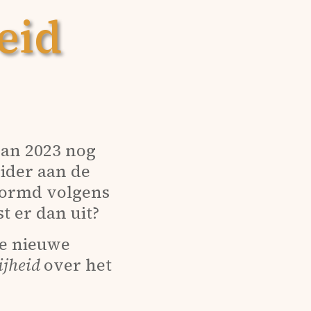
heid
van 2023 nog
eider aan de
vormd volgens
t er dan uit?
de nieuwe
ijheid
over het