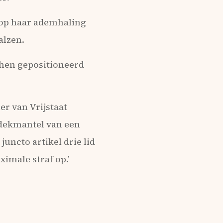
 op haar ademhaling
alzen.
 hen gepositioneerd
ier van Vrijstaat
 dekmantel van een
juncto artikel drie lid
ximale straf op.’